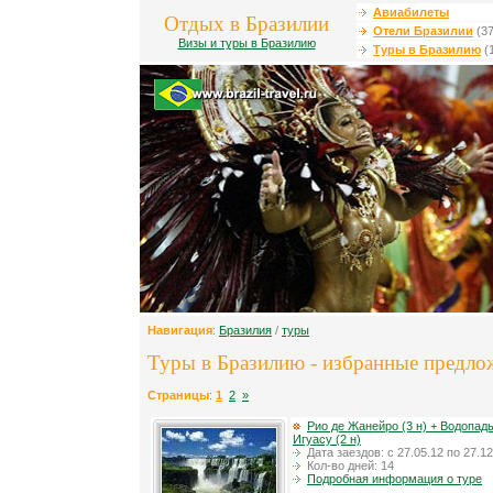
Авиабилеты
Отдых в Бразилии
Отели Бразилии
(37
Визы и туры в Бразилию
Туры в Бразилию
(
Навигация
:
Бразилия
/
туры
Туры в Бразилию - избранные предло
Страницы
:
1
2
»
Рио де Жанейро (3 н) + Водопад
Игуасу (2 н)
Дата заездов: с 27.05.12 по 27.12
Кол-во дней: 14
Подробная информация о туре