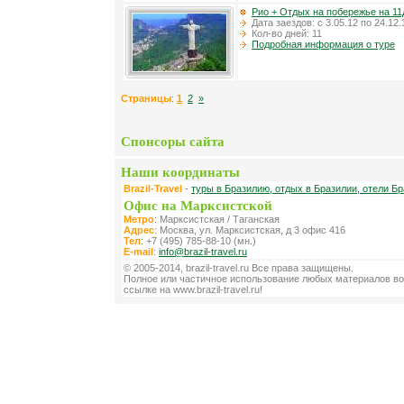
Рио + Отдых на побережье на 11
Дата заездов: с 3.05.12 по 24.12.
Кол-во дней: 11
Подробная информация о туре
Страницы
:
1
2
»
Спонсоры сайта
Наши координаты
Brazil-Travel
-
туры в Бразилию, отдых в Бразилии, отели Бр
Офис на Марксистской
Метро
: Марксистская / Таганская
Адрес
: Москва, ул. Марксистская, д 3 офис 416
Тел
: +7 (495) 785-88-10 (мн.)
E-mail
:
info@brazil-travel.ru
© 2005-2014, brazil-travel.ru Все права защищены.
Полное или частичное использование любых материалов во
ссылке на www.brazil-travel.ru!