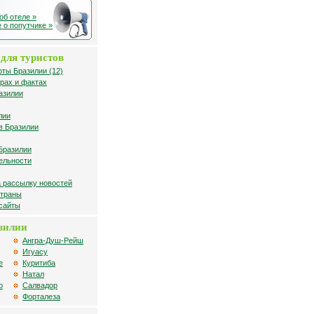
об отеле »
 о попутчике »
для туристов
рты Бразилии (12)
рах и фактах
азилии
лии
в Бразилии
Бразилии
ельности
 рассылку новостей
страны
 сайты
зилии
Ангра-Душ-Рейш
Игуасу
е
Куритиба
Натал
о
Салвадор
Форталеза