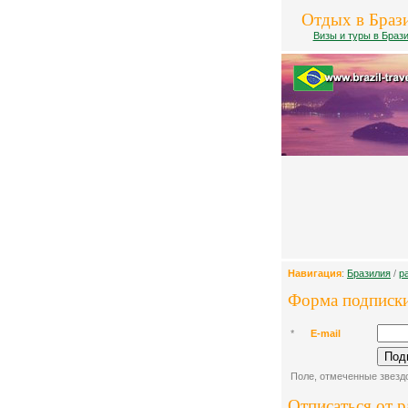
Отдых в Браз
Визы и туры в Браз
Навигация
:
Бразилия
/
р
Форма подписки
*
E-mail
Поле, отмеченные звездо
Отписаться от 