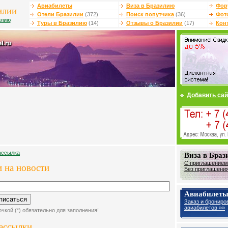
Авиабилеты
Виза в Бразилию
Фор
илии
Отели Бразилии
(372)
Поиск попутчика
(36)
Фот
илию
Туры в Бразилию
(14)
Отзывы о Бразилии
(17)
Кон
Добавить сай
ассылка
Виза в Бра
С приглашением 
 на новости
Без приглашения 
Авиабилеты
Заказ и брониро
авиабилетов »»
чкой (*) обязательно для заполнения!
рассылки