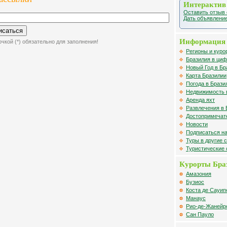
Интерактив
Оставить отзыв 
Дать объявление
Информация 
чкой (*) обязательно для заполнения!
Регионы и куро
Бразилия в циф
Новый Год в Бр
Карта Бразилии
Погода в Брази
Недвижимость 
Аренда яхт
Развлечения в 
Достопримечат
Новости
Подписаться на
Туры в другие 
Туристические
Курорты Бра
Амазония
Бузиос
Коста де Сауип
Манаус
Рио-де-Жанейр
Сан Пауло