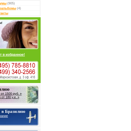
умы
(905)
оальбомы
(4)
такты
т в избранное!
зилию
от 1500 руб. »
от 180 у.е. »
 в Бразилию
вание