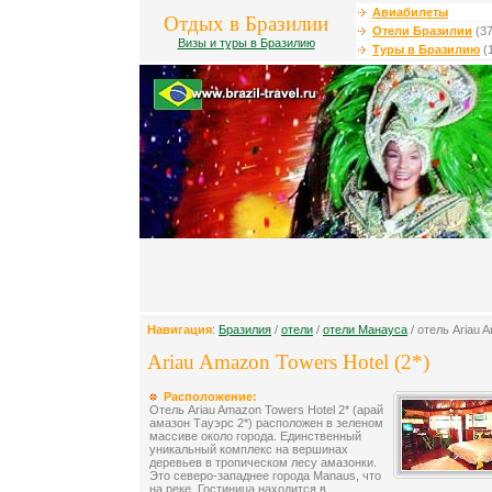
Авиабилеты
Отдых в Бразилии
Отели Бразилии
(37
Визы и туры в Бразилию
Туры в Бразилию
(
Навигация
:
Бразилия
/
отели
/
отели Манауса
/ отель Ariau 
Ariau Amazon Towers Hotel (2*)
Расположение:
Отель Ariau Amazon Towers Hotel 2* (арай
амазон Тауэрс 2*) расположен в зеленом
массиве около города. Единственный
уникальный комплекс на вершинах
деревьев в тропическом лесу амазонки.
Это северо-западнее города Manaus, что
на реке. Гостиница находится в