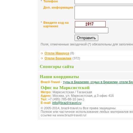
*
Телефон
Доп. информация
*
Введите код на
картинке
Поля, отмеченные звездочкой (*) обязательны для заполнен
Отели Манауса
(8)
Отели Бразилии
(372)
Спонсоры сайта
Наши координаты
Brazil-Travel
-
туры в Бразилию, отдых в Бразилии, отели Бр
Офис на Марксистской
Метро
: Марксистская / Таганская
Адрес
: Москва, ул. Марксистская, д 3 офис 416
Тел
: +7 (495) 785-88-10 (мн.)
E-mail
:
info@brazil-travel.ru
© 2005-2014, brazil-travel.ru Все права защищены.
Полное или частичное использование любых материалов во
ссылке на www.brazil-travel.ru!