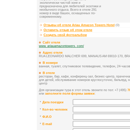
экологически чистой зоне и
предназначена для любителей экзотики и
необычного отдыха. Всего в отеле 291
номер в виде башен, оснащенных по-
современному.
Отзывы об отеле Ariau Amazon Towers Hotel
(0)
Оставить отзыв об этом отеле
Создать свой фотоальбом
Сайт отеля
www. ariauamazontowers. com/
Адрес отеля
RUA LEONARDO MALCHER 699, MANAUS AM 69010-170, BR
В номере
ванная, туалет, спутниковое телевидение, телефон, 24-часо
В отеле
ресторан, бар, кафе, конференц-зал, бизнес-центр, прачечна
для детей, обслуживание номеров круглосуточно, бильярд, 
центр
Для организации тура в этот отель звоните по тел: +7 (495)
7
или
заполните поля формы заявки
:
*
Дата поездки
*
Кол-во человек
*
Ф.И.О
*
E-mail