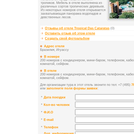
тропиков. Мебель в отеле выполнена из
различных сортов тропических деревьев.
Из некоторых номеров отеля открывается
захватывающая панорама водопадов и
девственных лесов.
Отзывы об отеле Tropical Das Cataratas
(0)
Оставить отзыв об этом отеле
Создать свой фотоальбом
Адрес отеля
Бразилия, Игуассу
В номере
200 номеров с кондицонером, мини-баром, телефоном, каб
комнатой, сейфом.
В отеле
200 номеров с кондицонером, мини-баром, телефоном, каб
комнатой, сейфом.
Для организации тура в этот отель звоните по тел: +7 (495)
7
или
заполните поля формы заявки
:
*
Дата поездки
*
Кол-во человек
*
Ф.И.О
*
E-mail
*
Телефон
Доп. информация