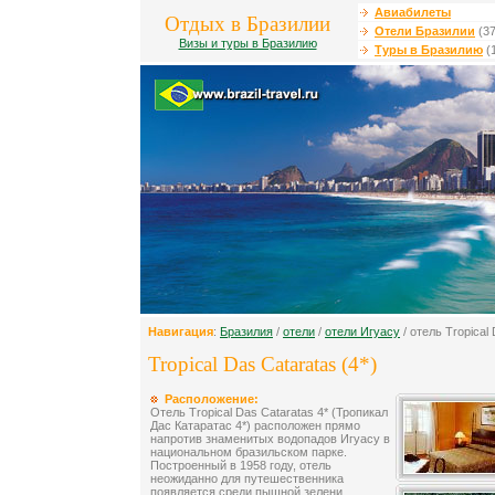
Авиабилеты
Отдых в Бразилии
Отели Бразилии
(37
Визы и туры в Бразилию
Туры в Бразилию
(
Навигация
:
Бразилия
/
отели
/
отели Игуасу
/ отель Tropical
Tropical Das Cataratas (4*)
Расположение:
Отель Tropical Das Cataratas 4* (Тропикал
Дас Катаратас 4*) расположен прямо
напротив знаменитых водопадов Игуасу в
национальном бразильском парке.
Построенный в 1958 году, отель
неожиданно для путешественника
появляется среди пышной зелени