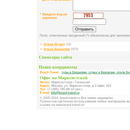
*
Введите код на
картинке
Поля, отмеченные звездочкой (*) обязательны для заполнен
Отели Игуасу
(11)
Отели Бразилии
(372)
Спонсоры сайта
Наши координаты
Brazil-Travel
-
туры в Бразилию, отдых в Бразилии, отели Бр
Офис на Марксистской
Метро
: Марксистская / Таганская
Адрес
: Москва, ул. Марксистская, д 3 офис 416
Тел
: +7 (495) 785-88-10 (мн.)
E-mail
:
info@brazil-travel.ru
© 2005-2014, brazil-travel.ru Все права защищены.
Полное или частичное использование любых материалов во
ссылке на www.brazil-travel.ru!